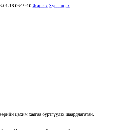
8-01-18 06:19:10
Жиргэх
Хуваалцах
өөрийн цахим хаягаа бүртгүүлэх шаардлагатай.