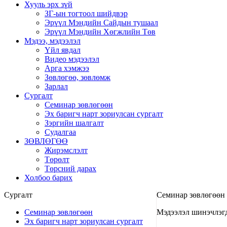
Хууль эрх зүй
ЗГ-ын тогтоол шийдвэр
Эрүүл Мэндийн Сайдын тушаал
Эрүүл Мэндийн Хөгжлийн Төв
Мэдээ, мэдээлэл
Үйл явдал
Видео мэдээлэл
Арга хэмжээ
Зөвлөгөө, зөвлөмж
Зарлал
Сургалт
Семинар зөвлөгөөн
Эх баригч нарт зориулсан сургалт
Зэргийн шалгалт
Судалгаа
ЗӨВЛӨГӨӨ
Жирэмслэлт
Төрөлт
Төрсний дарах
Холбоо барих
Сургалт
Семинар зөвлөгөөн
Семинар зөвлөгөөн
Мэдээлэл шинэчлэгд
Эх баригч нарт зориулсан сургалт