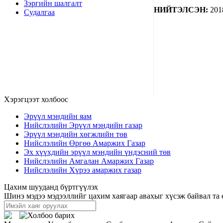
Зэргийн шалгалт
НИЙТЭЛСЭН:
201
Судалгаа
Хэрэгцээт холбоос
Эрүүл мэндийн яам
Нийслэлийн Эрүүл мэндийн газар
Эрүүл мэндийн хөгжлийн төв
Нийслэлийн Өргөө Амаржих Газар
Эх хүүхдийн эрүүл мэндийн үндэсний төв
Нийслэлийн Амгалан Амаржих Газар
Нийслэлийн Хүрээ амаржих газар
Цахим шууданд бүртгүүлэх
Шинэ мэдээ мэдээллийг цахим хаягаар авахыг хүсэж байвал та 
Холбоо барих