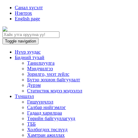
Санал хүсэлт
Нэвтрэх
English page
Toggle navigation
Нүүр хуудас
Бидний тухай
Танилцуулга
Мэндчилгээ
Зорилго, үнэт зүйлс
Бүтэц зохион байгуулалт
Дүрэм
Статистик мэдээ мэдээлэл
Түншлэл
Гишүүнчлэл
Салбар нийгэмлэг
Гадаад харилцаа
Төрийн байгууллагууд
ТББ
Холбогдох төслүүд
Хамтран ажиллах